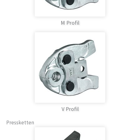
M Profil
V Profil
Pressketten