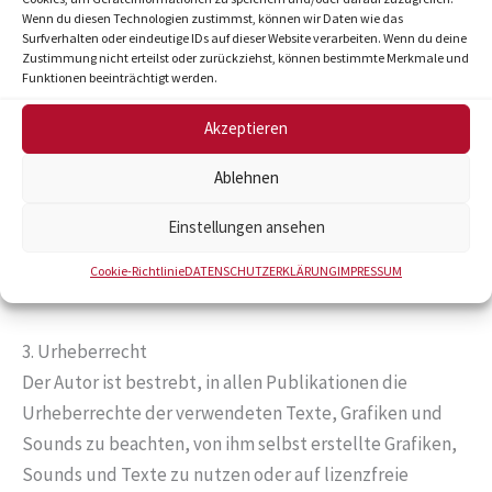
Nutzung im Falle rechtswidriger Inhalte zu verhindern.
Wenn du diesen Technologien zustimmst, können wir Daten wie das
Surfverhalten oder eindeutige IDs auf dieser Website verarbeiten. Wenn du deine
Für darüber hinausgehende Inhalte und insbesondere
Zustimmung nicht erteilst oder zurückziehst, können bestimmte Merkmale und
für Schäden, die aus der Nutzung oder Nichtnutzung
Funktionen beeinträchtigt werden.
solcherart dargebotener Informationen entstehen,
Akzeptieren
haftet allein der Anbieter dieser Seiten, nicht derjenige,
der über Links auf die jeweilige Veröffentlichung
Ablehnen
lediglich verweist. Diese Einschränkung gilt
Einstellungen ansehen
gleichermaßen auch für Fremdeinträge in vom Autor
eingerichteten Gästebüchern, Diskussionsforen und
Cookie-Richtlinie
DATENSCHUTZERKLÄRUNG
IMPRESSUM
Mailinglisten.
3. Urheberrecht
Der Autor ist bestrebt, in allen Publikationen die
Urheberrechte der verwendeten Texte, Grafiken und
Sounds zu beachten, von ihm selbst erstellte Grafiken,
Sounds und Texte zu nutzen oder auf lizenzfreie