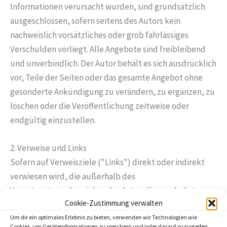
Informationen verursacht wurden, sind grundsätzlich
ausgeschlossen, sofern seitens des Autors kein
nachweislich vorsätzliches oder grob fahrlässiges
Verschulden vorliegt. Alle Angebote sind freibleibend
und unverbindlich. Der Autor behält es sich ausdrücklich
vor, Teile der Seiten oder das gesamte Angebot ohne
gesonderte Ankündigung zu verändern, zu ergänzen, zu
löschen oder die Veröffentlichung zeitweise oder
endgültig einzustellen.
2. Verweise und Links
Sofern auf Verweisziele ("Links") direkt oder indirekt
verwiesen wird, die außerhalb des
Verantwortungsbereiches des Autors liegen, haftet
Cookie-Zustimmung verwalten
dieser nur dann, wenn er von den Inhalten Kenntnis hat
Um dir ein optimales Erlebnis zu bieten, verwenden wir Technologien wie
und es ihm technisch möglich und zumutbar wäre, die
Cookies, um Geräteinformationen zu speichern und/oder darauf zuzugreifen.