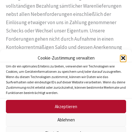
vollständigen Bezahlung sämtlicher Warenlieferungen
nebst allen Nebenforderungen einschließlich der
Einlösung etwaiger von uns in Zahlung genommener
Schecks oder Wechsel unser Eigentum. Unsere
Forderungen gehen nicht durch Aufnahme in einen
Kontokorrentmäßigen Saldo und dessen Anerkennung
unter. Als Bezahlung gilt der Eingang des Gegenwertes
Cookie-Zustimmung verwalten
bei uns.
Um dir ein optimales Erlebnis zu bieten, verwenden wir Technologien wie
Cookies, um Geräteinformationen zu speichern und/oder darauf zuzugreifen.
Wenn du diesen Technologien zustimmst, können wir Daten wie das
2. Der Abnehmer ist zur Weiterveräußerung der
Surfverhalten oder eindeutige IDs auf dieser Website verarbeiten. Wenn du deine
Vorbehaltsware im normalen Geschäftsverkehr
Zustimmung nicht erteilst oder zurückziehst, können bestimmte Merkmale und
Funktionen beeinträchtigt werden.
berechtigt; eine Verpfändung, Sicherungsübereignung
oder Verleihung ist ihm jedoch nicht gestattet. Derartige
Akzeptieren
Beeinträchtigungen sind uns bei Vermeidung von
Ablehnen
Schadensersatzansprüchen unverzüglich schriftlich
anzuzeigen. Der Abnehmer ist gehalten, unsere Rechte