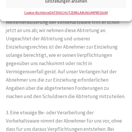
Einstellungen ansehen
beim Weiterverkauf von Vorbehaltsware auf Kredit zu
Cookie-Richtlinie
DATENSCHUTZERKLÄRUNG
IMPRESSUM
sichern. Die Forderungen des Abnehmers aus der
Weiterveräußerung der Vorbehaltsware tritt er schon
jetzt an uns ab; wir nehmen diese Abtretung an.
Ungeachtet der Abtretung und unseres
Einziehungsrechtes ist der Abnehmer zur Einziehung
solange berechtigt, wie er seinen Verpflichtungen
gegenüber uns nachkommt oder nicht in
Vermögensverfall gerät. Auf unser Verlangen hat der
Abnehmer uns die zur Einziehung erforderlichen
Angaben über die abgetretenen Forderungen zu
machen und den Schuldnern die Abtretung mitzuteilen.
3. Eine etwaige Be- oder Verarbeitung der
Vorbehaltsware nimmt der Abnehmer für uns vor, ohne
dass für uns daraus Verpflichtungen entstehen. Bei