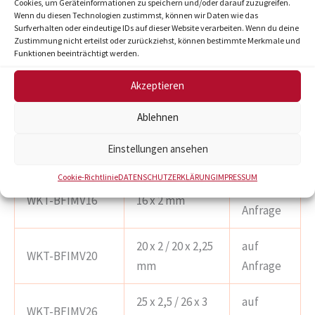
Cookies, um Geräteinformationen zu speichern und/oder darauf zuzugreifen.
Verzinkter Spezialstahl aus Vierkantprofil.
Wenn du diesen Technologien zustimmst, können wir Daten wie das
Surfverhalten oder eindeutige IDs auf dieser Website verarbeiten. Wenn du deine
Beste Knicksicherheit/Anlehnung des Rohres
Zustimmung nicht erteilst oder zurückziehst, können bestimmte Merkmale und
beim Biegen durch Vierkantprofil.
Funktionen beeinträchtigt werden.
Hakenöse erleichtert das Entfernen der
Akzeptieren
Biegefeder aus dem Rohr.
Geeignet für engste Biegeradien.
Ablehnen
Einstellungen ansehen
Bestellnummer:
Nennweite:
Preis:
Cookie-Richtlinie
DATENSCHUTZERKLÄRUNG
IMPRESSUM
auf
WKT-BFIMV16
16 x 2 mm
Anfrage
20 x 2 / 20 x 2,25
auf
WKT-BFIMV20
mm
Anfrage
25 x 2,5 / 26 x 3
auf
WKT-BFIMV26