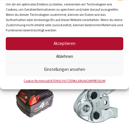
Um dir ein optimales Erlebnis zu bieten, verwenden wir Technologien wie
Witterungsbeständig.
Cookies, um Geräteinformationen zu speichern und/oder darauf zuzugreifen.
Geräuschdämpfung und verhinderung von
Wenn du diesen Technologien zustimmst, können wir Daten wie das
Surfverhalten oder eindeutige IDs auf dieser Website verarbeiten. Wenn du deine
herumfliegenden Pressbacken.
Zustimmung nicht erteilst oder zurückziehst, können bestimmte Merkmale und
Schütz den Inhalt vor Beschädigung und sorgt
Funktionen beeinträchtigt werden.
für Geräuschdämpfung während des Transports.
Akzeptieren
Ablehnen
Ähnliche Produkte
Einstellungen ansehen
Cookie-Richtlinie
DATENSCHUTZERKLÄRUNG
IMPRESSUM