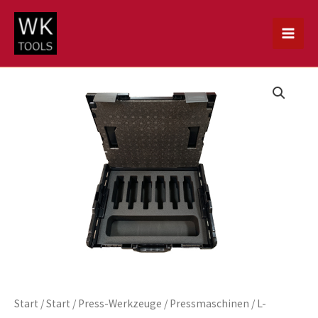
Zum
Inhalt
springen
Start
/
Start
/
Press-Werkzeuge
/
Pressmaschinen
/
L-