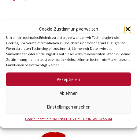
Cookie-Zustimmung verwalten
Beschreibung
Um dir ein optimales Erlebnis zu bieten, verwenden wir Technologien wie
Cookies, um Geräteinformationen zu speichern und/oder darauf zuzugreifen.
Hochpräzises schweres Aluminiumgehäuse.
Wenn du diesen Technologien zustimmst, können wir Daten wie das
Surfverhalten oder eindeutige IDs auf dieser Website verarbeiten. Wenn du deine
Gehärtete und geschliffene Schneiden.
Zustimmung nicht erteilst oder zurückziehst, können bestimmte Merkmale und
Industriebewährt.
Funktionen beeinträchtigt werden.
Funktionen über mehrere Nennweiten.
Akzeptieren
2 Entgratfunktionen (Rohrinnen und
Rohraussen).
Ablehnen
Einstellungen ansehen
Ähnliche Produkte
Cookie-Richtlinie
DATENSCHUTZERKLÄRUNG
IMPRESSUM