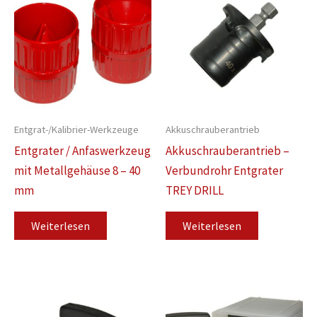
Entgrat-/Kalibrier-Werkzeuge
Akkuschrauberantrieb
Entgrater / Anfaswerkzeug
Akkuschrauberantrieb –
mit Metallgehäuse 8 – 40
Verbundrohr Entgrater
mm
TREY DRILL
Weiterlesen
Weiterlesen