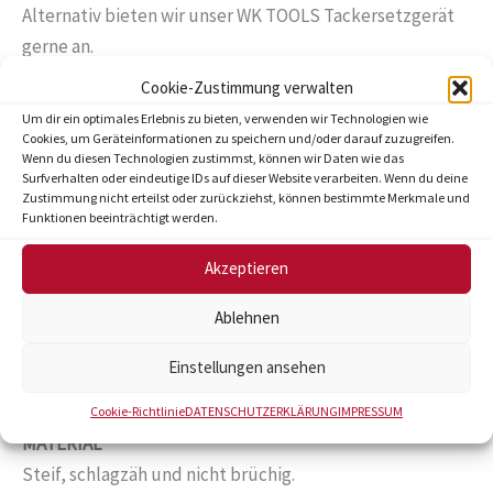
Alternativ bieten wir unser WK TOOLS Tackersetzgerät
gerne an.
Cookie-Zustimmung verwalten
ANTIROTATIONSBÜGEL
Um dir ein optimales Erlebnis zu bieten, verwenden wir Technologien wie
Ein verkanten der Tackernadel im Tackersetzgerät wird
Cookies, um Geräteinformationen zu speichern und/oder darauf zuzugreifen.
Wenn du diesen Technologien zustimmst, können wir Daten wie das
verhindert, dadurch längere Einsatzzeit.
Surfverhalten oder eindeutige IDs auf dieser Website verarbeiten. Wenn du deine
Zustimmung nicht erteilst oder zurückziehst, können bestimmte Merkmale und
Funktionen beeinträchtigt werden.
2 X SPEEDMAGAZINIERUNG
Die Ladekapazität auf Tackergeräten ist bei unseren
Akzeptieren
thermoverschweißten Tackernadeln doppelt so hoch.
Ablehnen
EXTRA HARTE EINDRINGSPITZE/DIAMANTSPITZE
Einstellungen ansehen
Einsetzbar auch für PP Hohlkammerplatten.
Cookie-Richtlinie
DATENSCHUTZERKLÄRUNG
IMPRESSUM
MATERIAL
Steif, schlagzäh und nicht brüchig.