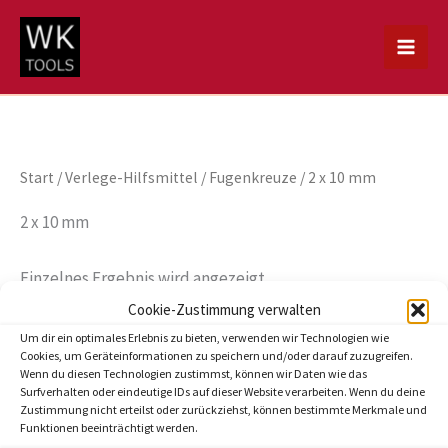
Zum
Inhalt
springen
Start
/
Verlege-Hilfsmittel
/
Fugenkreuze
/ 2 x 10 mm
2 x 10 mm
Einzelnes Ergebnis wird angezeigt
Cookie-Zustimmung verwalten
Um dir ein optimales Erlebnis zu bieten, verwenden wir Technologien wie
Cookies, um Geräteinformationen zu speichern und/oder darauf zuzugreifen.
Wenn du diesen Technologien zustimmst, können wir Daten wie das
Surfverhalten oder eindeutige IDs auf dieser Website verarbeiten. Wenn du deine
Zustimmung nicht erteilst oder zurückziehst, können bestimmte Merkmale und
Funktionen beeinträchtigt werden.