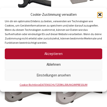
Cookie-Zustimmung verwalten
Um dir ein optimales Erlebnis zu bieten, verwenden wir Technologien wie
Schlauch-Scheren
Rohr-Abschneider
Cookies, um Geräteinformationen zu speichern und/oder darauf zuzugreifen.
Profi Schlauch-Schere
Rohr-Abschneider „INOX
Wenn du diesen Technologien zustimmst, können wir Daten wie das
Surfverhalten oder eindeutige IDs auf dieser Website verarbeiten. Wenn du deine
„TOPCUT“ 28 mm
TOPCUT VA“ 3 – 30 mm
Zustimmung nicht erteilst oder zurückziehst, können bestimmte Merkmale und
Funktionen beeinträchtigt werden.
Weiterlesen
Weiterlesen
Akzeptieren
Ablehnen
Einstellungen ansehen
Cookie-Richtlinie
DATENSCHUTZERKLÄRUNG
IMPRESSUM