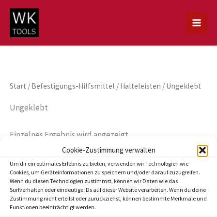
Zum
Inhalt
springen
Start
/
Befestigungs-Hilfsmittel
/
Halteleisten
/ Ungeklebt
Ungeklebt
Einzelnes Ergebnis wird angezeigt
Cookie-Zustimmung verwalten
Um dir ein optimales Erlebnis zu bieten, verwenden wir Technologien wie
Cookies, um Geräteinformationen zu speichern und/oder darauf zuzugreifen.
Wenn du diesen Technologien zustimmst, können wir Daten wie das
Surfverhalten oder eindeutige IDs auf dieser Website verarbeiten. Wenn du deine
Zustimmung nicht erteilst oder zurückziehst, können bestimmte Merkmale und
Funktionen beeinträchtigt werden.